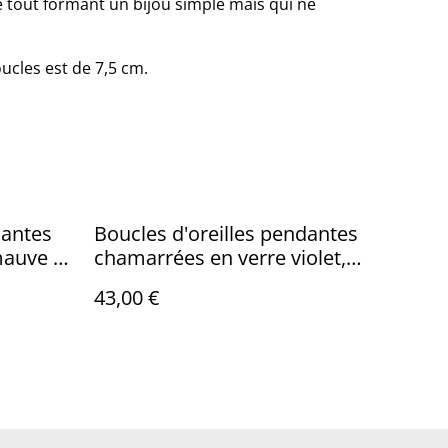
e tout formant un bijou simple mais qui ne
ucles est de 7,5 cm.
dantes
Boucles d'oreilles pendantes
auve -
chamarrées en verre violet,
bleu et vert texturé et
43,00 €
transparent.