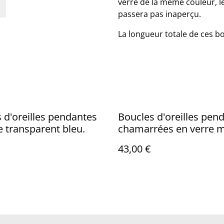
verre de la même couleur, l
passera pas inaperçu.
La longueur totale de ces bo
 d'oreilles pendantes
Boucles d'oreilles pen
e transparent bleu.
chamarrées en verre m
bleu.
43,00 €