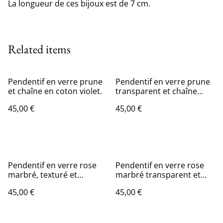
La longueur de ces bijoux est de 7 cm.
Related items
Pendentif en verre prune
Pendentif en verre prune
et chaîne en coton violet.
transparent et chaîne
couleur argent.
45,00 €
45,00 €
Pendentif en verre rose
Pendentif en verre rose
marbré, texturé et
marbré transparent et
transparent, chaîne
chaîne couleur or.
45,00 €
45,00 €
couleur argent.