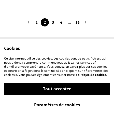
1
2
3
4
...
14
Cookies
Contactez-nous
Conditions
Politique de
Politique de cookies
Ce site Internet utilise des cookies. Les cookies sont de petits fichiers qui
confidentialité
nous aident à comprendre comment vous utilisez nos services afin
d'améliorer votre expérience. Vous pouvez en savoir plus sur ces cookies
et contrôler la façon dont ils sont utilisés en cliquant sur « Paramètres des
cookies ». Vous pouvez également consulter notre
politique de cookies
.
Tout accepter
©
2026
Marie Pierre Mauri Atelier Verretige
Paramètres de cookies
powered by