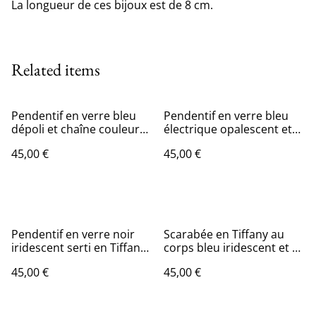
La longueur de ces bijoux est de 8 cm.
Related items
Pendentif en verre bleu
Pendentif en verre bleu
dépoli et chaîne couleur
électrique opalescent et
or. Numéro 17
chaîne couleur argent.
45,00 €
45,00 €
Numéro 11
Pendentif en verre noir
Scarabée en Tiffany au
iridescent serti en Tiffany.
corps bleu iridescent et à
Numéro 10
la tête noire en magnet .
45,00 €
45,00 €