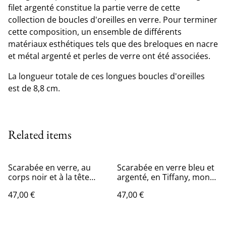
filet argenté constitue la partie verre de cette
collection de boucles d'oreilles en verre. Pour terminer
cette composition, un ensemble de différents
matériaux esthétiques tels que des breloques en nacre
et métal argenté et perles de verre ont été associées.
La longueur totale de ces longues boucles d'oreilles
est de 8,8 cm.
Related items
Scarabée en verre, au
Scarabée en verre bleu et
corps noir et à la tête
argenté, en Tiffany, monté
blanche iridescente, en
en magnet.
47,00 €
47,00 €
Tiffany monté en broche.