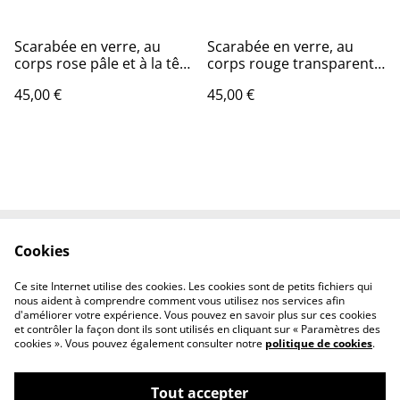
Scarabée en verre, au
Scarabée en verre, au
corps rose pâle et à la tête
corps rouge transparent
rouge, en Tiffany et monté
et à la tête rosée, en
45,00 €
45,00 €
en magnet.
Tiffany et monté en
broche
Cookies
Contactez-nous
Conditions
Politique de
Politique de cookies
Ce site Internet utilise des cookies. Les cookies sont de petits fichiers qui
confidentialité
nous aident à comprendre comment vous utilisez nos services afin
d'améliorer votre expérience. Vous pouvez en savoir plus sur ces cookies
et contrôler la façon dont ils sont utilisés en cliquant sur « Paramètres des
cookies ». Vous pouvez également consulter notre
politique de cookies
.
Tout accepter