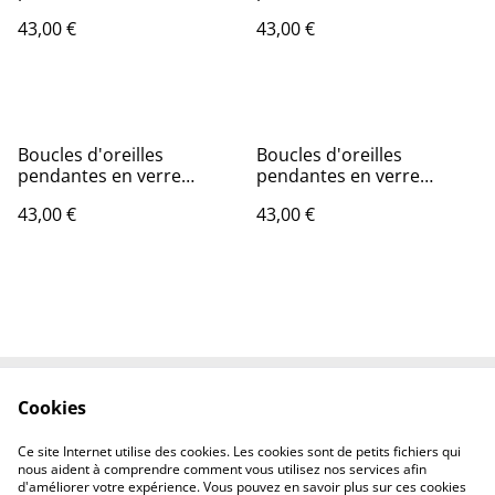
transparent bleu azur.
transparent bleu klein.
43,00 €
43,00 €
Boucles d'oreilles
Boucles d'oreilles
pendantes en verre
pendantes en verre
transparent bleu
transparent bleu.
43,00 €
43,00 €
turquoise.
Cookies
Contactez-nous
Conditions
Politique de
Politique de cookies
Ce site Internet utilise des cookies. Les cookies sont de petits fichiers qui
confidentialité
nous aident à comprendre comment vous utilisez nos services afin
d'améliorer votre expérience. Vous pouvez en savoir plus sur ces cookies