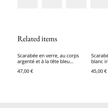
Related items
Scarabée en verre, au corps
Scarabé
argenté et à la tête bleu
blanc ir
iridescent, en Tiffany et monté
noire e
47,00 €
45,00 €
en magnet.