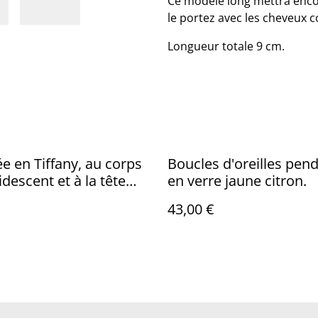
Ce modèle long mettra encor
le portez avec les cheveux c
Longueur totale 9 cm.
e en Tiffany, au corps
Boucles d'oreilles pendantes
idescent et à la tête
en verre jaune citron.
t monté en broche.
43,00 €