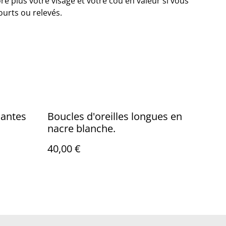
e plus votre visage et votre cou en valeur si vous
ourts ou relevés.
Boucles d'oreilles longues en
nacre blanche.
40,00 €