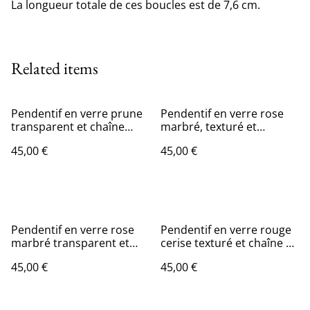
La longueur totale de ces boucles est de 7,6 cm.
Related items
Pendentif en verre prune
Pendentif en verre rose
transparent et chaîne
marbré, texturé et
couleur argent.
transparent, chaîne
45,00 €
45,00 €
couleur argent.
Pendentif en verre rose
Pendentif en verre rouge
marbré transparent et
cerise texturé et chaîne en
chaîne couleur or.
coton ciré noir.
45,00 €
45,00 €