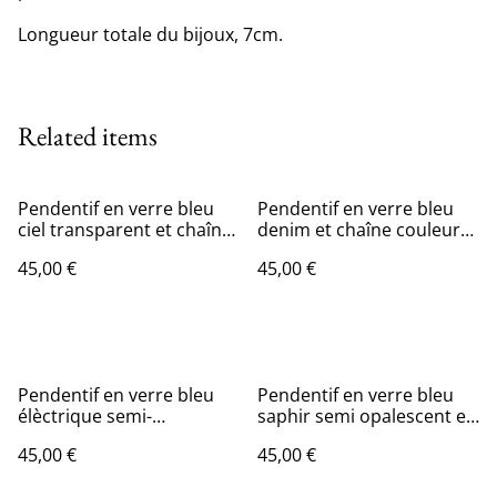
Longueur totale du bijoux, 7cm.
Related items
Pendentif en verre bleu
Pendentif en verre bleu
ciel transparent et chaîne
denim et chaîne couleur
couleur or.
argent.
45,00 €
45,00 €
Pendentif en verre bleu
Pendentif en verre bleu
élèctrique semi-
saphir semi opalescent et
transparent et chaîne en
chaîne couleur argent.
45,00 €
45,00 €
coton ciré noir.