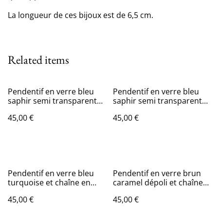
La longueur de ces bijoux est de 6,5 cm.
Related items
Pendentif en verre bleu
Pendentif en verre bleu
saphir semi transparent
saphir semi transparent
et chaîne couleur or.
et chaîne en coton ciré
45,00 €
45,00 €
noir.
Pendentif en verre bleu
Pendentif en verre brun
turquoise et chaîne en
caramel dépoli et chaîne
coton bleu.
couleur or.
45,00 €
45,00 €