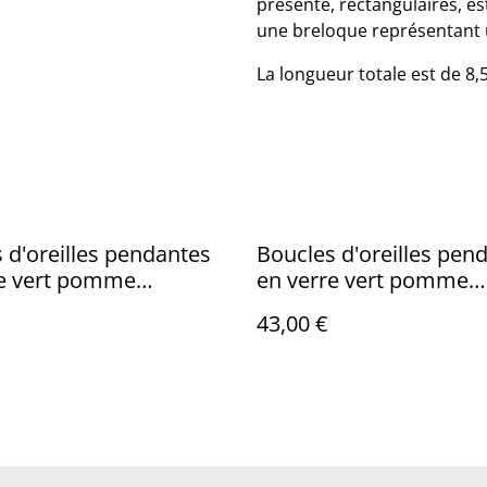
présente, rectangulaires, es
une breloque représentant u
La longueur totale est de 8,
reilles pendantes
Boucles d'oreilles pendantes
mme
en verre vert pomme
rent.
transparent.
43,00 €