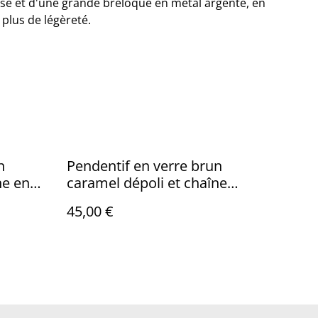
se et d'une grande breloque en métal argenté, en
plus de légèreté.
n
Pendentif en verre brun
 en
caramel dépoli et chaîne
couleur or.
45,00 €