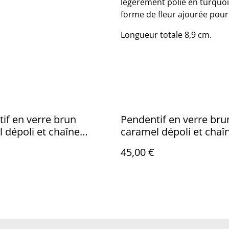
légèrement polie en turquoi
forme de fleur ajourée pour 
Longueur totale 8,9 cm.
if en verre brun
Pendentif en verre bru
 dépoli et chaîne
caramel dépoli et chaîne
 or.
coton brun .
45,00 €